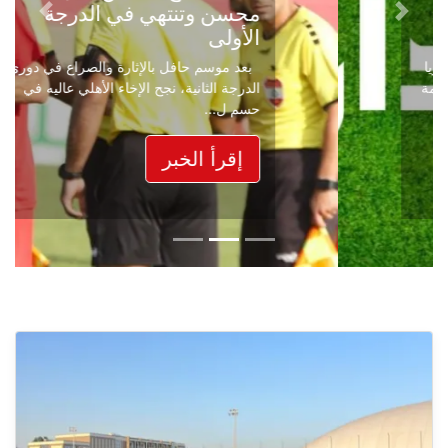
محسن وتنتهي في الدرجة
Next
Previous
الأولى
بعد موسم حافل بالإثارة والصراع في دوري
الدرجة الثانية، نجح الإخاء الأهلي عاليه في
حسم ل...
إقرأ الخبر