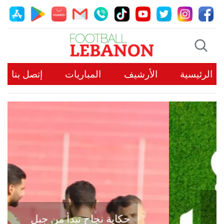
الرئيسية
الأرشيف
المباريات
إتصل بنا
حكاية نجاح تبدأ من جبل