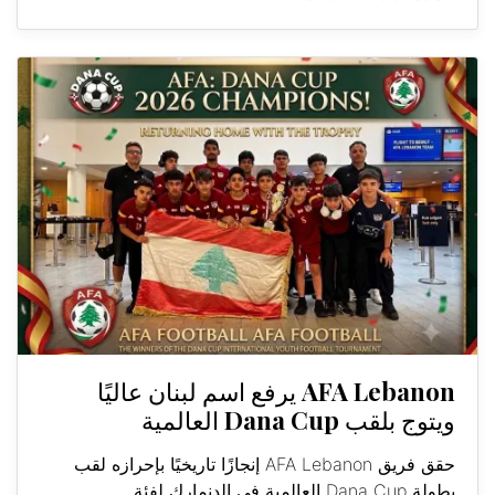
AFA Lebanon يرفع اسم لبنان عاليًا
ويتوج بلقب Dana Cup العالمية
حقق فريق AFA Lebanon إنجازًا تاريخيًا بإحرازه لقب
بطولة Dana Cup العالمية في الدنمارك لفئة...