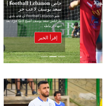
خاص Football Lebanon |
Next
Previous
سعد يوسف لاعب حر
علم Football Lebanon أن قائد نادي
طرابلس سعد يوسف أصبح لاعبًا حرًا، بعد
انتهاء ارتباطه ...
إقرأ الخبر