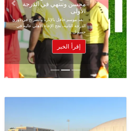
محسن وتنتهي في الدرجة
Next
Previous
الأولى
بعد موسم حافل بالإثارة والصراع في دوري
الدرجة الثانية، نجح الإخاء الأهلي عاليه في
حسم ل...
إقرأ الخبر