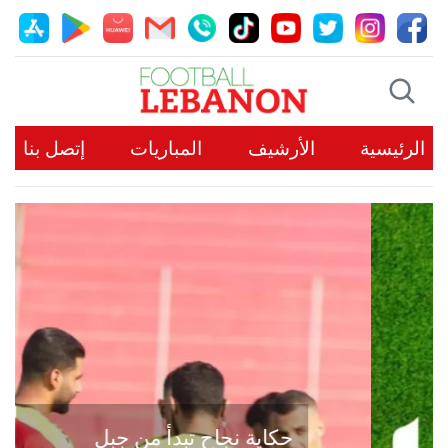
الرئيسية
الأرشيف
المباريات
إتصل بنا
حكاية نجاح تبدأ من جبل