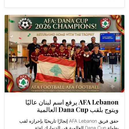
AFA Lebanon يرفع اسم لبنان عاليًا
ويتوج بلقب Dana Cup العالمية
حقق فريق AFA Lebanon إنجازًا تاريخيًا بإحرازه لقب
بطولة Dana Cup العالمية في الدنمارك لفئة...