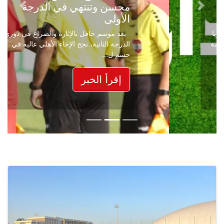
محسن وتنتهي في الدرجة
Next
Previous
الأولى
بعد موسم حافل بالإثارة والصراع في دوري
الدرجة الثانية، نجح الإخاء الأهلي عاليه في
حسم ل...
إقرأ الخبر