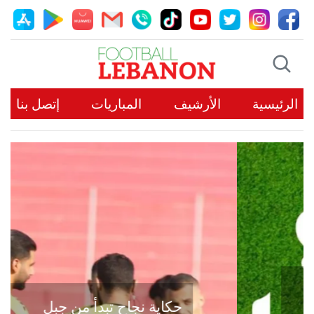
الرئيسية
الأرشيف
المباريات
إتصل بنا
حكاية نجاح تبدأ من جبل