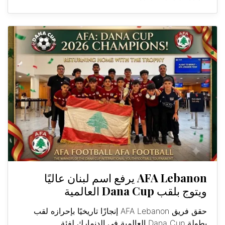
AFA Lebanon يرفع اسم لبنان عاليًا
ويتوج بلقب Dana Cup العالمية
حقق فريق AFA Lebanon إنجازًا تاريخيًا بإحرازه لقب
بطولة Dana Cup العالمية في الدنمارك لفئة...