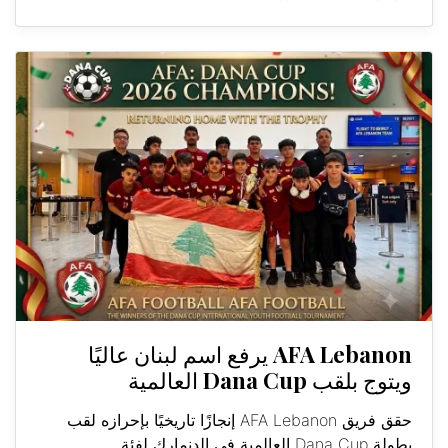
AFA Lebanon يرفع اسم لبنان عاليًا
ويتوج بلقب Dana Cup العالمية
حقق فريق AFA Lebanon إنجازًا تاريخيًا بإحرازه لقب
بطولة Dana Cup العالمية في الدنمارك لفئة...