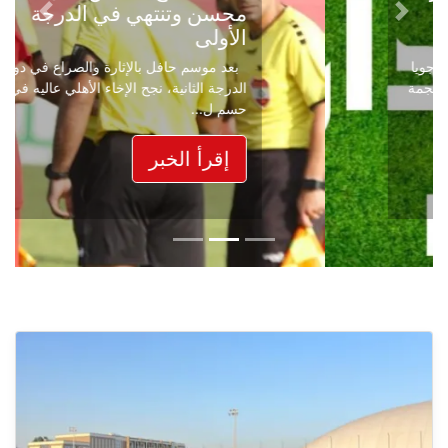
محسن وتنتهي في الدرجة
Next
Previous
الأولى
بعد موسم حافل بالإثارة والصراع في دوري
الدرجة الثانية، نجح الإخاء الأهلي عاليه في
حسم ل...
إقرأ الخبر