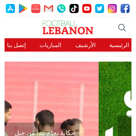
الرئيسية
الأرشيف
المباريات
إتصل بنا
حكاية نجاح تبدأ من جبل