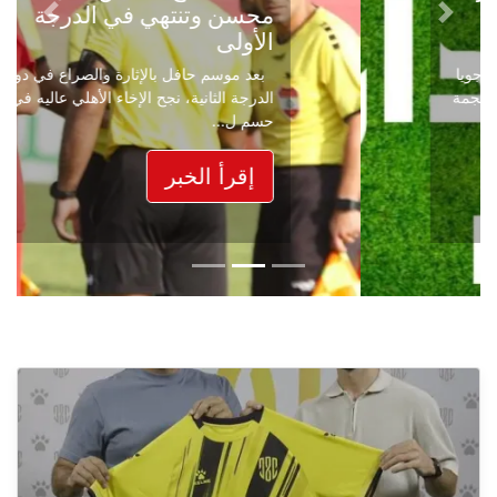
محسن وتنتهي في الدرجة
Next
Previous
الأولى
بعد موسم حافل بالإثارة والصراع في دوري
الدرجة الثانية، نجح الإخاء الأهلي عاليه في
حسم ل...
إقرأ الخبر