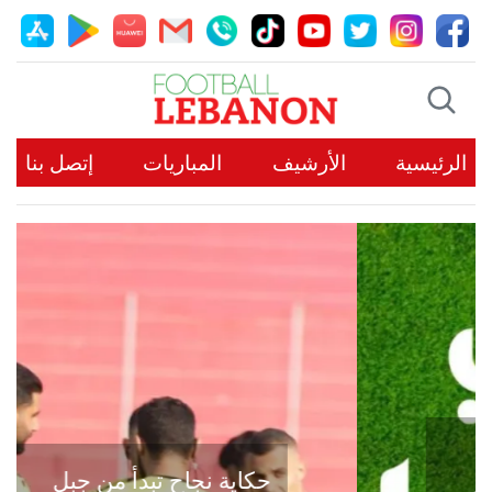
الرئيسية
الأرشيف
المباريات
إتصل بنا
حكاية نجاح تبدأ من جبل