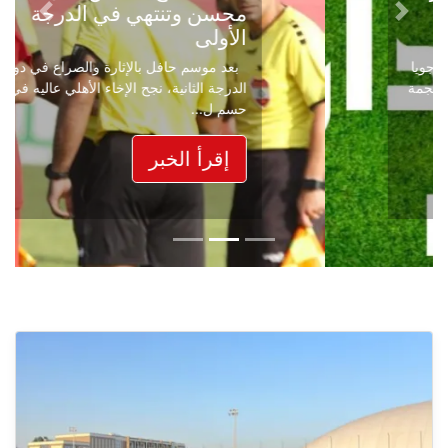
محسن وتنتهي في الدرجة
Next
Previous
الأولى
بعد موسم حافل بالإثارة والصراع في دوري
الدرجة الثانية، نجح الإخاء الأهلي عاليه في
حسم ل...
إقرأ الخبر