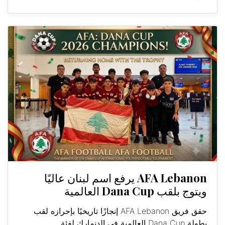
AFA Lebanon يرفع اسم لبنان عاليًا
ويتوج بلقب Dana Cup العالمية
حقق فريق AFA Lebanon إنجازًا تاريخيًا بإحرازه لقب
بطولة Dana Cup العالمية في الدنمارك لفئة...