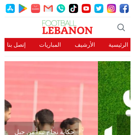
الرئيسية
الأرشيف
المباريات
إتصل بنا
حكاية نجاح تبدأ من جبل