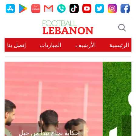
الرئيسية
الأرشيف
المباريات
إتصل بنا
حكاية نجاح تبدأ من جبل