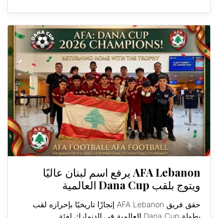
AFA Lebanon يرفع اسم لبنان عاليًا
ويتوج بلقب Dana Cup العالمية
حقق فريق AFA Lebanon إنجازًا تاريخيًا بإحرازه لقب
بطولة Dana Cup العالمية في الدنمارك لفئة...