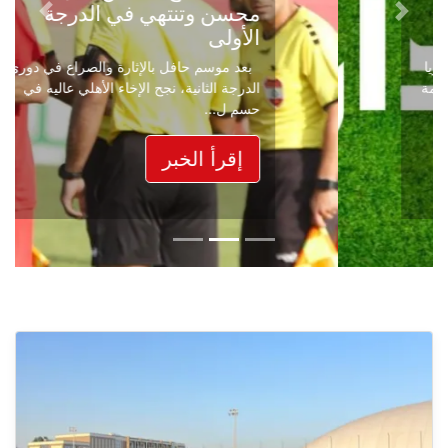
محسن وتنتهي في الدرجة
Next
Previous
الأولى
بعد موسم حافل بالإثارة والصراع في دوري
الدرجة الثانية، نجح الإخاء الأهلي عاليه في
حسم ل...
إقرأ الخبر