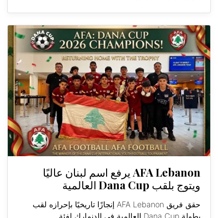
AFA Lebanon يرفع اسم لبنان عاليًا
ويتوج بلقب Dana Cup العالمية
حقق فريق AFA Lebanon إنجازًا تاريخيًا بإحرازه لقب
بطولة Dana Cup العالمية في الدنمارك لفئة...