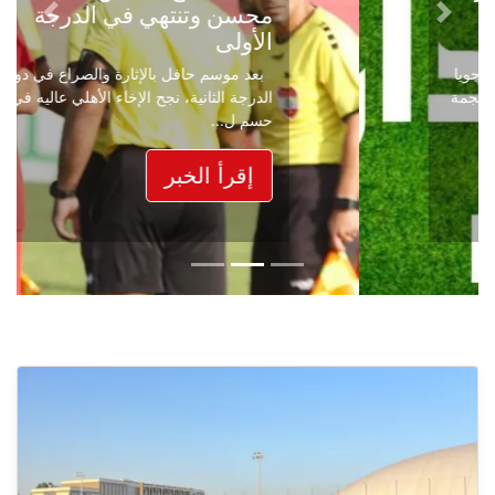
محسن وتنتهي في الدرجة
Next
Previous
الأولى
بعد موسم حافل بالإثارة والصراع في دوري
الدرجة الثانية، نجح الإخاء الأهلي عاليه في
حسم ل...
إقرأ الخبر