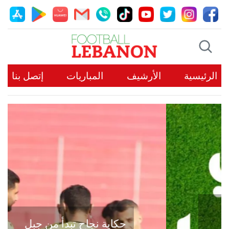
الرئيسية
الأرشيف
المباريات
إتصل بنا
حكاية نجاح تبدأ من جبل