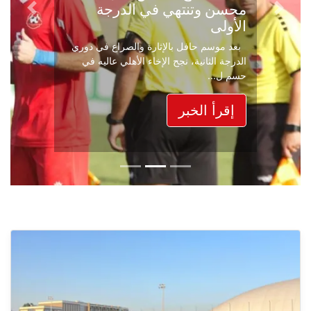
محسن وتنتهي في الدرجة
Next
Previous
الأولى
بعد موسم حافل بالإثارة والصراع في دوري
الدرجة الثانية، نجح الإخاء الأهلي عاليه في
حسم ل...
إقرأ الخبر