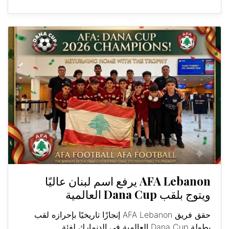
AFA Lebanon يرفع اسم لبنان عاليًا
ويتوج بلقب Dana Cup العالمية
حقق فريق AFA Lebanon إنجازًا تاريخيًا بإحرازه لقب
بطولة Dana Cup العالمية في الدنمارك لفئة...