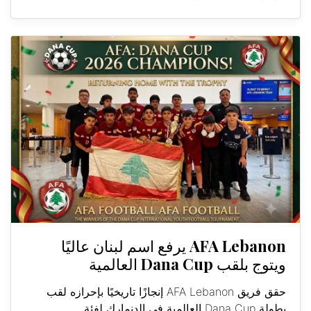
AFA Lebanon يرفع اسم لبنان عاليًا
ويتوج بلقب Dana Cup العالمية
حقق فريق AFA Lebanon إنجازًا تاريخيًا بإحرازه لقب
بطولة Dana Cup العالمية في الدنمارك لفئة...