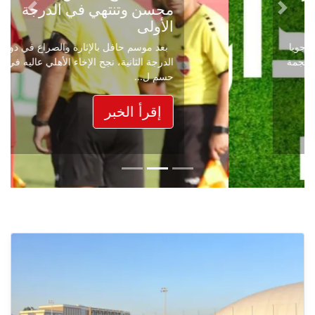
محسن وتنتهي في الدرجة
Next
Previous
الأولى
بعد موسم حافل بالإثارة والصراع في دوري
الدرجة الثانية، نجح الإخاء الأهلي عاليه في
حسم ل...
إقرأ الخبر