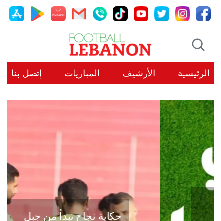
الرئيسية
الأرشيف
المباريات
إتصل بنا
حكاية نجاح تبدأ من جبل