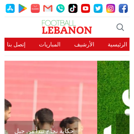
الرئيسية
الأرشيف
المباريات
إتصل بنا
حكاية نجاح تبدأ من جبل