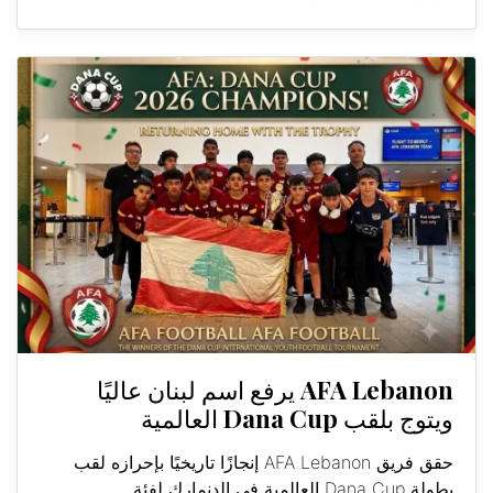
AFA Lebanon يرفع اسم لبنان عاليًا
ويتوج بلقب Dana Cup العالمية
حقق فريق AFA Lebanon إنجازًا تاريخيًا بإحرازه لقب
بطولة Dana Cup العالمية في الدنمارك لفئة...