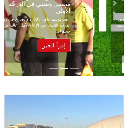
محسن وتنتهي في الدرجة
Next
Previous
الأولى
بعد موسم حافل بالإثارة والصراع في دوري
الدرجة الثانية، نجح الإخاء الأهلي عاليه في
حسم ل...
إقرأ الخبر