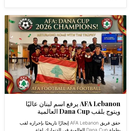
AFA Lebanon يرفع اسم لبنان عاليًا
ويتوج بلقب Dana Cup العالمية
حقق فريق AFA Lebanon إنجازًا تاريخيًا بإحرازه لقب
بطولة Dana Cup العالمية في الدنمارك لفئة...