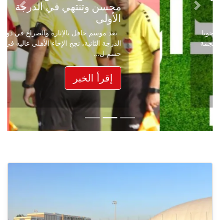
محسن وتنتهي في الدرجة
Next
Previous
الأولى
بعد موسم حافل بالإثارة والصراع في دوري
الدرجة الثانية، نجح الإخاء الأهلي عاليه في
حسم ل...
إقرأ الخبر