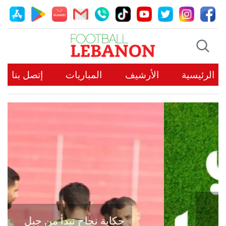
الرئيسية
الأرشيف
المباريات
إتصل بنا
حكاية نجاح تبدأ من جبل