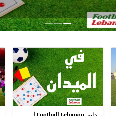
خاص Football Lebanon |