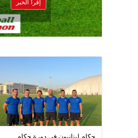
إقرأ الخبر
حكام لبنانيون في دورة حكام