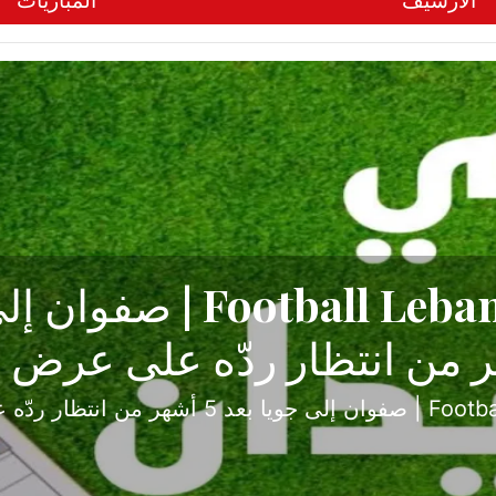
الأرشيف
المباريات
ح تبدأ من جبل محسن وتنته
أولى
ثارة والصراع في دوري الدرجة الثانية، نجح الإخاء الأ