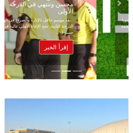
محسن وتنتهي في الدرجة
Next
Previous
الأولى
بعد موسم حافل بالإثارة والصراع في دوري
الدرجة الثانية، نجح الإخاء الأهلي عاليه في
حسم ل...
إقرأ الخبر