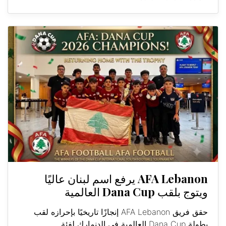
AFA Lebanon يرفع اسم لبنان عاليًا
ويتوج بلقب Dana Cup العالمية
حقق فريق AFA Lebanon إنجازًا تاريخيًا بإحرازه لقب
بطولة Dana Cup العالمية في الدنمارك لفئة...