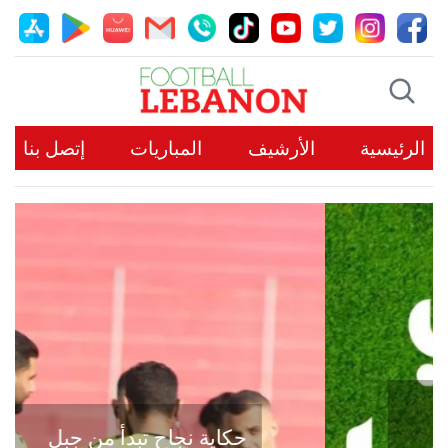
الرئيسية
الأرشيف
المباريات
إتصل بنا
حكاية نجاح تبدأ من جبل