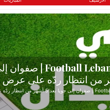
الأرشيف
المباريات
ح تبدأ من جبل محسن وتنته
أولى
ثارة والصراع في دوري الدرجة الثانية، نجح الإخاء الأ