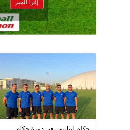
إقرأ الخبر
حكام لبنانيون في دورة حكام