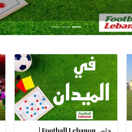
خاص Football Lebanon |