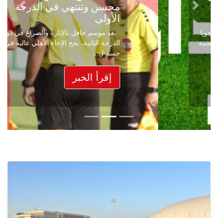
محسن وتنتهي في الدرجة
Next
Previous
الأولى
بعد موسم حافل بالإثارة والصراع في دوري
الدرجة الثانية، نجح الإخاء الأهلي عاليه في
حسم ل...
إقرأ الخبر