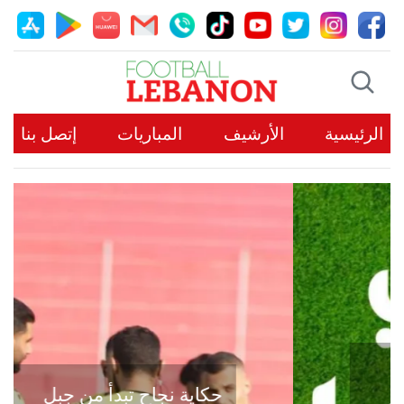
الرئيسية
الأرشيف
المباريات
إتصل بنا
حكاية نجاح تبدأ من جبل