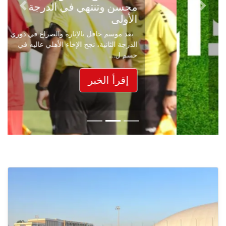
محسن وتنتهي في الدرجة
Next
Previous
الأولى
بعد موسم حافل بالإثارة والصراع في دوري
الدرجة الثانية، نجح الإخاء الأهلي عاليه في
حسم ل...
إقرأ الخبر