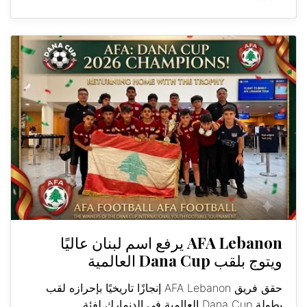
AFA Lebanon يرفع اسم لبنان عاليًا
ويتوج بلقب Dana Cup العالمية
حقق فريق AFA Lebanon إنجازًا تاريخيًا بإحرازه لقب
بطولة Dana Cup العالمية في الدنمارك لفئة...