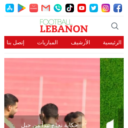
الرئيسية
الأرشيف
المباريات
إتصل بنا
حكاية نجاح تبدأ من جبل