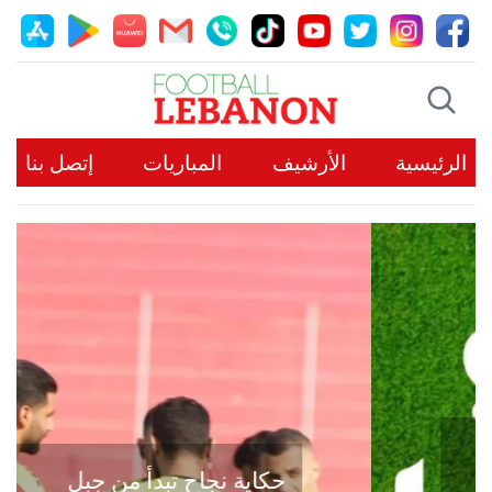
الرئيسية
الأرشيف
المباريات
إتصل بنا
حكاية نجاح تبدأ من جبل