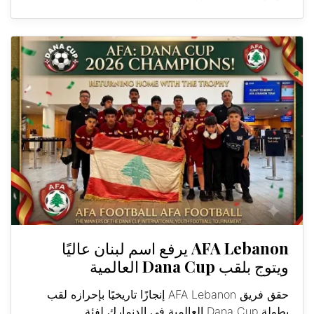
AFA Lebanon يرفع اسم لبنان عاليًا
ويتوج بلقب Dana Cup العالمية
حقق فريق AFA Lebanon إنجازًا تاريخيًا بإحرازه لقب
بطولة Dana Cup العالمية في الدنمارك لفئة...