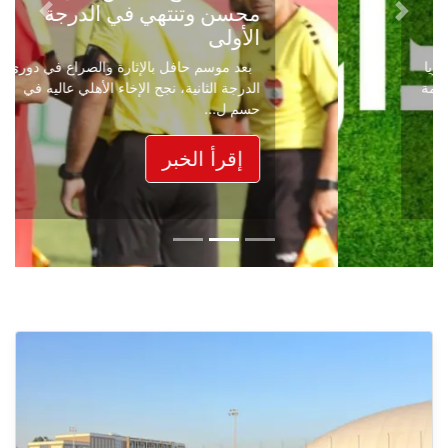
محسن وتنتهي في الدرجة
Next
Previous
الأولى
بعد موسم حافل بالإثارة والصراع في دوري
الدرجة الثانية، نجح الإخاء الأهلي عاليه في
حسم ل...
إقرأ الخبر