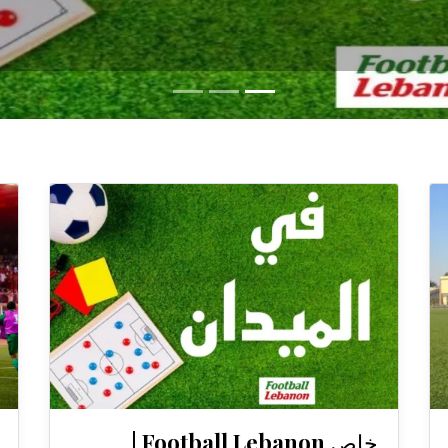
خاص Football Lebanon |