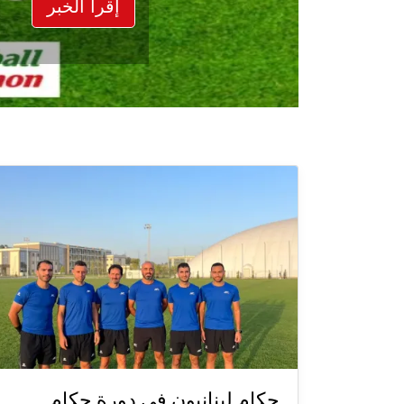
إقرأ الخبر
حكام لبنانيون في دورة حكام