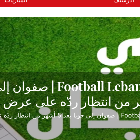
الأرشيف
المباريات
ح تبدأ من جبل محسن وتنته
أولى
ثارة والصراع في دوري الدرجة الثانية، نجح الإخاء الأ