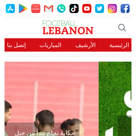
الرئيسية
الأرشيف
المباريات
إتصل بنا
حكاية نجاح تبدأ من جبل