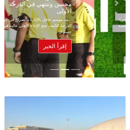
محسن وتنتهي في الدرجة
Next
Previous
الأولى
بعد موسم حافل بالإثارة والصراع في دوري
الدرجة الثانية، نجح الإخاء الأهلي عاليه في
حسم ل...
إقرأ الخبر