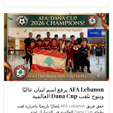
AFA Lebanon يرفع اسم لبنان عاليًا
ويتوج بلقب Dana Cup العالمية
حقق فريق AFA Lebanon إنجازًا تاريخيًا بإحرازه لقب
بطولة Dana Cup العالمية في الدنمارك لفئة...