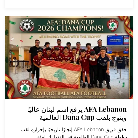
AFA Lebanon يرفع اسم لبنان عاليًا
ويتوج بلقب Dana Cup العالمية
حقق فريق AFA Lebanon إنجازًا تاريخيًا بإحرازه لقب
بطولة Dana Cup العالمية في الدنمارك لفئة...