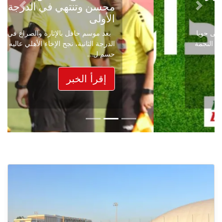
محسن وتنتهي في الدرجة
Next
Previous
الأولى
بعد موسم حافل بالإثارة والصراع في دوري
الدرجة الثانية، نجح الإخاء الأهلي عاليه في
حسم ل...
إقرأ الخبر