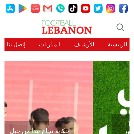
الرئيسية
الأرشيف
المباريات
إتصل بنا
حكاية نجاح تبدأ من جبل