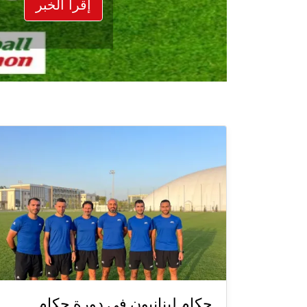
إقرأ الخبر
حكام لبنانيون في دورة حكام