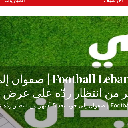
الأرشيف
المباريات
ح تبدأ من جبل محسن وتنته
أولى
ثارة والصراع في دوري الدرجة الثانية، نجح الإخاء الأ