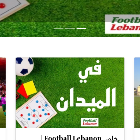
خاص Football Lebanon |