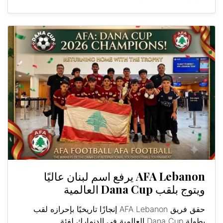
AFA Lebanon يرفع اسم لبنان عاليًا
ويتوج بلقب Dana Cup العالمية
حقق فريق AFA Lebanon إنجازًا تاريخيًا بإحرازه لقب
بطولة Dana Cup العالمية في الدنمارك لفئة...