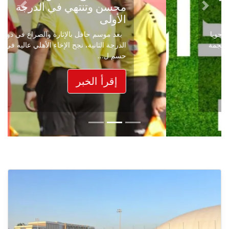
محسن وتنتهي في الدرجة
Next
Previous
الأولى
بعد موسم حافل بالإثارة والصراع في دوري
الدرجة الثانية، نجح الإخاء الأهلي عاليه في
حسم ل...
إقرأ الخبر