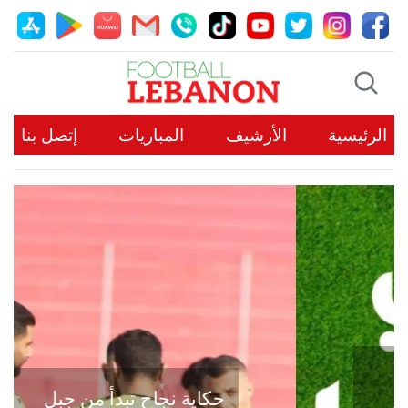
الرئيسية
الأرشيف
المباريات
إتصل بنا
حكاية نجاح تبدأ من جبل