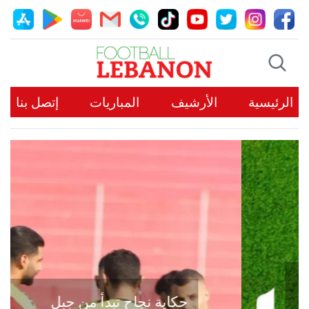
الرئيسية
الأرشيف
المباريات
إتصل بنا
حكاية نجاح تبدأ من جبل