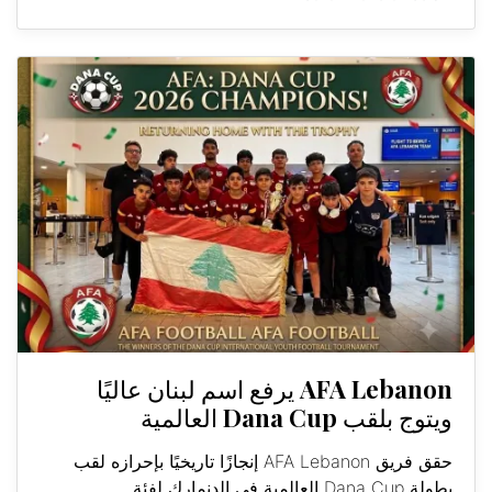
AFA Lebanon يرفع اسم لبنان عاليًا
ويتوج بلقب Dana Cup العالمية
حقق فريق AFA Lebanon إنجازًا تاريخيًا بإحرازه لقب
بطولة Dana Cup العالمية في الدنمارك لفئة...