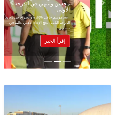
محسن وتنتهي في الدرجة
Next
Previous
الأولى
بعد موسم حافل بالإثارة والصراع في دوري
الدرجة الثانية، نجح الإخاء الأهلي عاليه في
حسم ل...
إقرأ الخبر