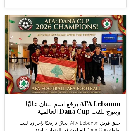
AFA Lebanon يرفع اسم لبنان عاليًا
ويتوج بلقب Dana Cup العالمية
حقق فريق AFA Lebanon إنجازًا تاريخيًا بإحرازه لقب
بطولة Dana Cup العالمية في الدنمارك لفئة...