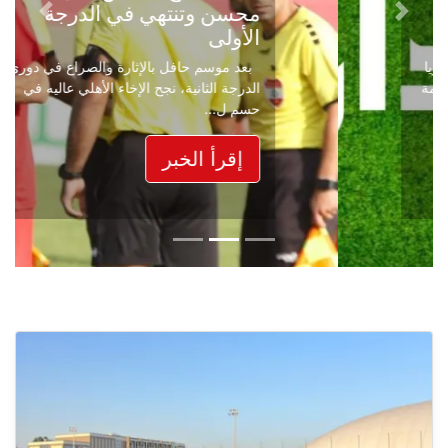
محسن وتنتهي في الدرجة
Next
Previous
الأولى
بعد موسم حافل بالإثارة والصراع في دوري
الدرجة الثانية، نجح الإخاء الأهلي عاليه في
حسم ل...
إقرأ الخبر