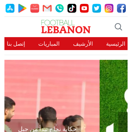
الرئيسية
الأرشيف
المباريات
إتصل بنا
حكاية نجاح تبدأ من جبل