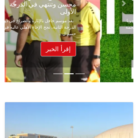
محسن وتنتهي في الدرجة
Next
Previous
الأولى
بعد موسم حافل بالإثارة والصراع في دوري
الدرجة الثانية، نجح الإخاء الأهلي عاليه في
حسم ل...
إقرأ الخبر