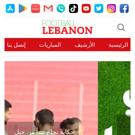
الرئيسية
الأرشيف
المباريات
إتصل بنا
حكاية نجاح تبدأ من جبل