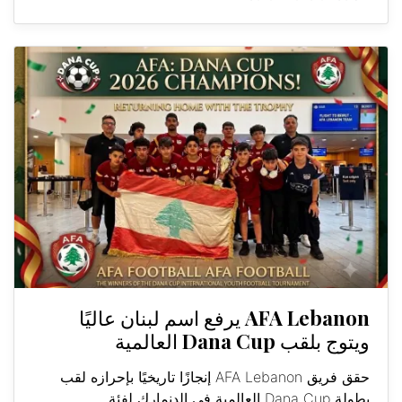
AFA Lebanon يرفع اسم لبنان عاليًا
ويتوج بلقب Dana Cup العالمية
حقق فريق AFA Lebanon إنجازًا تاريخيًا بإحرازه لقب
بطولة Dana Cup العالمية في الدنمارك لفئة...