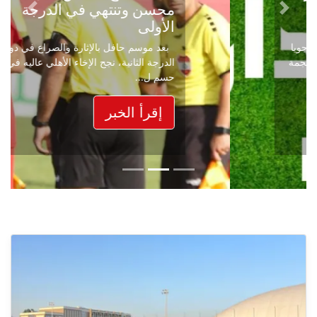
محسن وتنتهي في الدرجة
Next
Previous
الأولى
بعد موسم حافل بالإثارة والصراع في دوري
الدرجة الثانية، نجح الإخاء الأهلي عاليه في
حسم ل...
إقرأ الخبر