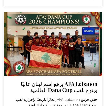
AFA Lebanon يرفع اسم لبنان عاليًا
ويتوج بلقب Dana Cup العالمية
حقق فريق AFA Lebanon إنجازًا تاريخيًا بإحرازه لقب
بطولة Dana Cup العالمية في الدنمارك لفئة...