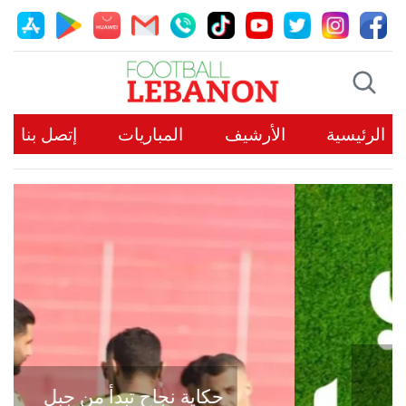
الرئيسية
الأرشيف
المباريات
إتصل بنا
حكاية نجاح تبدأ من جبل