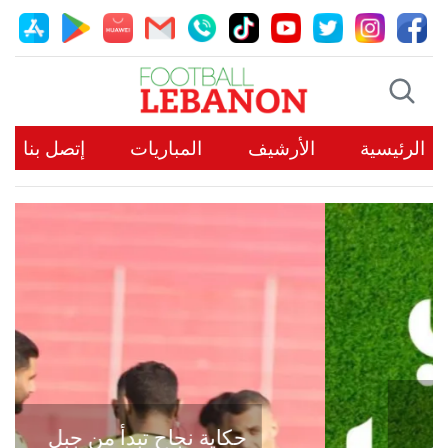
الرئيسية
الأرشيف
المباريات
إتصل بنا
حكاية نجاح تبدأ من جبل