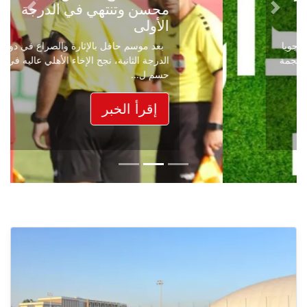
محسن وتنتهي في الدرجة
Next
Previous
الأولى
بعد موسم حافل بالإثارة والصراع في دوري
الدرجة الثانية، نجح الإخاء الأهلي عاليه في
حسم ل...
إقرأ الخبر