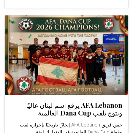
AFA Lebanon يرفع اسم لبنان عاليًا
ويتوج بلقب Dana Cup العالمية
حقق فريق AFA Lebanon إنجازًا تاريخيًا بإحرازه لقب
بطولة Dana Cup العالمية في الدنمارك لفئة...