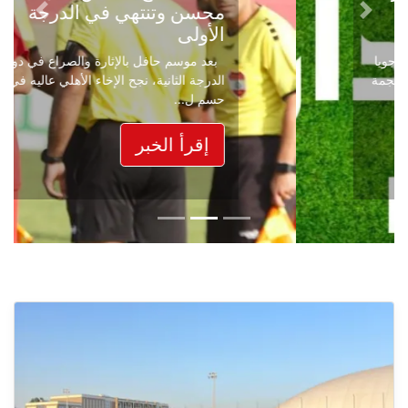
محسن وتنتهي في الدرجة
Next
Previous
الأولى
بعد موسم حافل بالإثارة والصراع في دوري
الدرجة الثانية، نجح الإخاء الأهلي عاليه في
حسم ل...
إقرأ الخبر