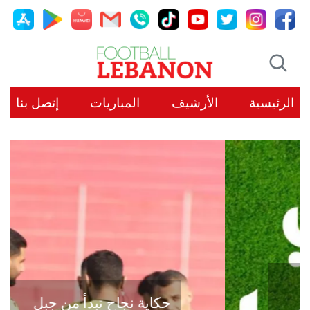
الرئيسية
الأرشيف
المباريات
إتصل بنا
حكاية نجاح تبدأ من جبل