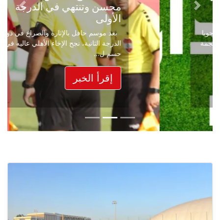
محسن وتنتهي في الدرجة
Next
Previous
الأولى
بعد موسم حافل بالإثارة والصراع في دوري
الدرجة الثانية، نجح الإخاء الأهلي عاليه في
حسم ل...
إقرأ الخبر