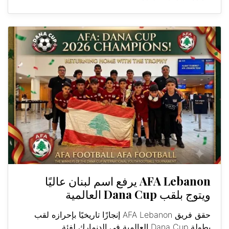
AFA Lebanon يرفع اسم لبنان عاليًا
ويتوج بلقب Dana Cup العالمية
حقق فريق AFA Lebanon إنجازًا تاريخيًا بإحرازه لقب
بطولة Dana Cup العالمية في الدنمارك لفئة...