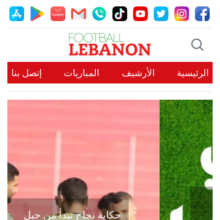
الرئيسية
الأرشيف
المباريات
إتصل بنا
حكاية نجاح تبدأ من جبل