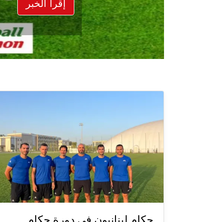
إقرأ الخبر
حكام لبنانيون في دورة حكام