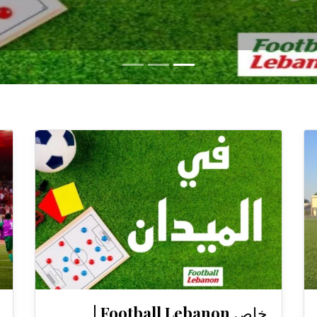
خاص Football Lebanon |