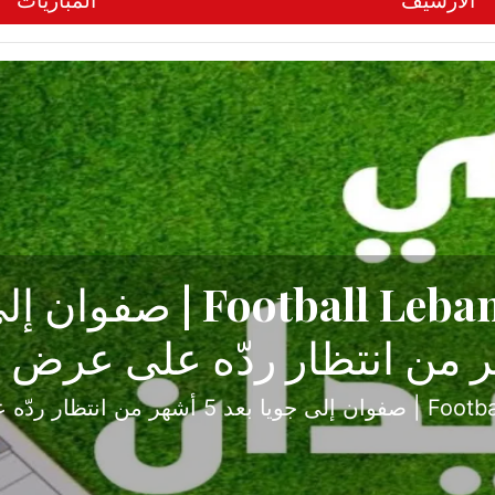
الأرشيف
المباريات
ح تبدأ من جبل محسن وتنته
أولى
ثارة والصراع في دوري الدرجة الثانية، نجح الإخاء الأ