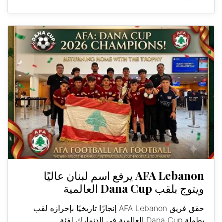
AFA Lebanon يرفع اسم لبنان عاليًا
ويتوج بلقب Dana Cup العالمية
حقق فريق AFA Lebanon إنجازًا تاريخيًا بإحرازه لقب
بطولة Dana Cup العالمية في الدنمارك لفئة...