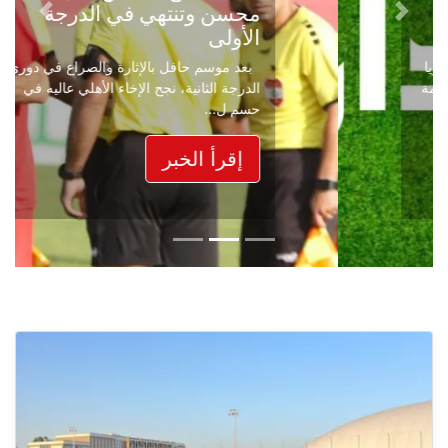
محسن وتنتهي في الدرجة
Next
Previous
الأولى
بعد موسم حافل بالإثارة والصراع في دوري
الدرجة الثانية، نجح الإخاء الأهلي عاليه في
حسم ل...
إقرأ الخبر