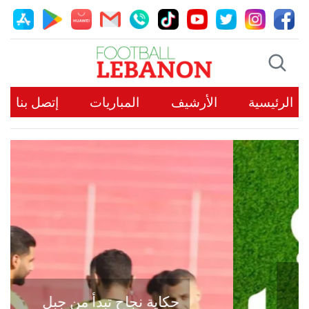
الرئيسية
الأرشيف
المباريات
إتصل بنا
حكاية نجاح تبدأ من جبل