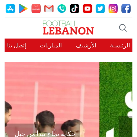
الرئيسية
الأرشيف
المباريات
إتصل بنا
حكاية نجاح تبدأ من جبل