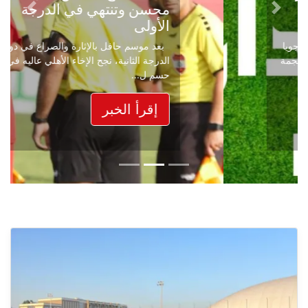
محسن وتنتهي في الدرجة
Next
Previous
الأولى
بعد موسم حافل بالإثارة والصراع في دوري
الدرجة الثانية، نجح الإخاء الأهلي عاليه في
حسم ل...
إقرأ الخبر