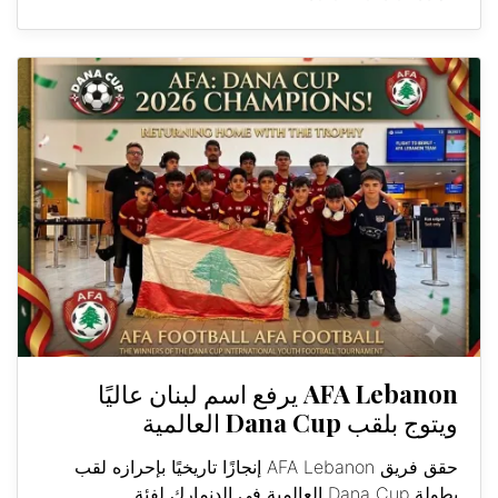
AFA Lebanon يرفع اسم لبنان عاليًا
ويتوج بلقب Dana Cup العالمية
حقق فريق AFA Lebanon إنجازًا تاريخيًا بإحرازه لقب
بطولة Dana Cup العالمية في الدنمارك لفئة...