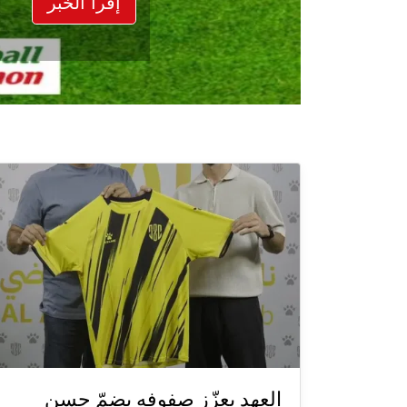
إقرأ الخبر
العهد يعزّز صفوفه بضمّ حسن