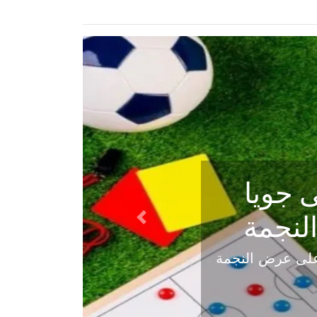
ي في
Next
هلي عاليه في