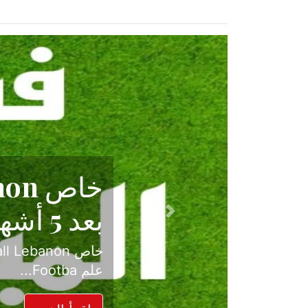
حكاية نجا
الدرجة ال
Previous
بعد موسم حافل بالإ
حسم ل...