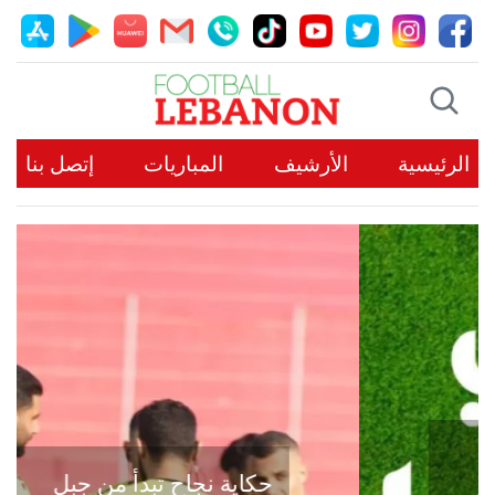
الرئيسية
الأرشيف
المباريات
إتصل بنا
حكاية نجاح تبدأ من جبل