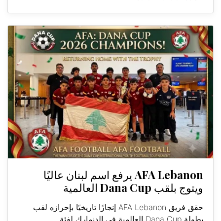
AFA Lebanon يرفع اسم لبنان عاليًا
ويتوج بلقب Dana Cup العالمية
حقق فريق AFA Lebanon إنجازًا تاريخيًا بإحرازه لقب
بطولة Dana Cup العالمية في الدنمارك لفئة...