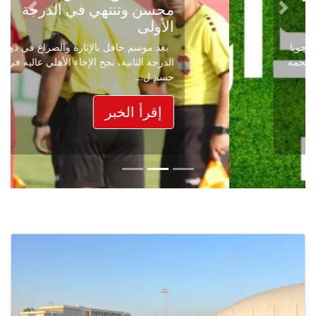
محسن وتنتهي في الدرجة
Next
Previous
الأولى
بعد موسم حافل بالإثارة والصراع في دوري
الدرجة الثانية، نجح الإخاء الأهلي عاليه في
حسم ل...
إقرأ الخبر