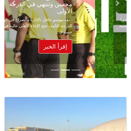
محسن وتنتهي في الدرجة
Next
Previous
الأولى
بعد موسم حافل بالإثارة والصراع في دوري
الدرجة الثانية، نجح الإخاء الأهلي عاليه في
حسم ل...
إقرأ الخبر