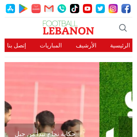
الرئيسية
الأرشيف
المباريات
إتصل بنا
حكاية نجاح تبدأ من جبل