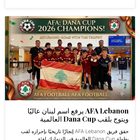
AFA Lebanon يرفع اسم لبنان عاليًا
ويتوج بلقب Dana Cup العالمية
حقق فريق AFA Lebanon إنجازًا تاريخيًا بإحرازه لقب
بطولة Dana Cup العالمية في الدنمارك لفئة...