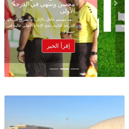
محسن وتنتهي في الدرجة
Next
Previous
الأولى
بعد موسم حافل بالإثارة والصراع في دوري
الدرجة الثانية، نجح الإخاء الأهلي عاليه في
حسم ل...
إقرأ الخبر