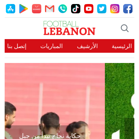
الرئيسية
الأرشيف
المباريات
إتصل بنا
حكاية نجاح تبدأ من جبل