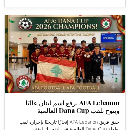
AFA Lebanon يرفع اسم لبنان عاليًا
ويتوج بلقب Dana Cup العالمية
حقق فريق AFA Lebanon إنجازًا تاريخيًا بإحرازه لقب
بطولة Dana Cup العالمية في الدنمارك لفئة...