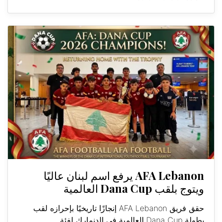
AFA Lebanon يرفع اسم لبنان عاليًا
ويتوج بلقب Dana Cup العالمية
حقق فريق AFA Lebanon إنجازًا تاريخيًا بإحرازه لقب
بطولة Dana Cup العالمية في الدنمارك لفئة...