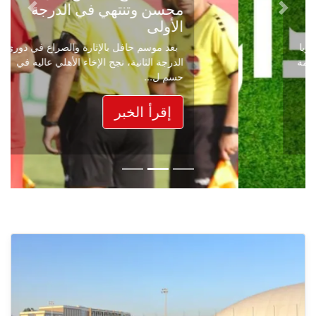
محسن وتنتهي في الدرجة
Next
Previous
الأولى
بعد موسم حافل بالإثارة والصراع في دوري
الدرجة الثانية، نجح الإخاء الأهلي عاليه في
حسم ل...
إقرأ الخبر