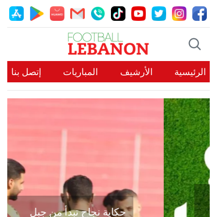
الرئيسية
الأرشيف
المباريات
إتصل بنا
حكاية نجاح تبدأ من جبل