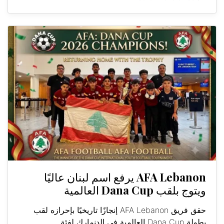
AFA Lebanon يرفع اسم لبنان عاليًا
ويتوج بلقب Dana Cup العالمية
حقق فريق AFA Lebanon إنجازًا تاريخيًا بإحرازه لقب
بطولة Dana Cup العالمية في الدنمارك لفئة...