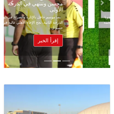
محسن وتنتهي في الدرجة
Next
Previous
الأولى
بعد موسم حافل بالإثارة والصراع في دوري
الدرجة الثانية، نجح الإخاء الأهلي عاليه في
حسم ل...
إقرأ الخبر