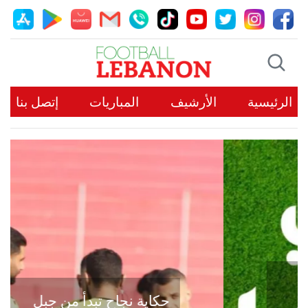
الرئيسية
الأرشيف
المباريات
إتصل بنا
حكاية نجاح تبدأ من جبل