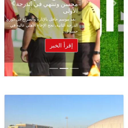
محسن وتنتهي في الدرجة
Next
Previous
الأولى
بعد موسم حافل بالإثارة والصراع في دوري
الدرجة الثانية، نجح الإخاء الأهلي عاليه في
حسم ل...
إقرأ الخبر