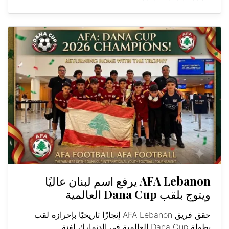
AFA Lebanon يرفع اسم لبنان عاليًا
ويتوج بلقب Dana Cup العالمية
حقق فريق AFA Lebanon إنجازًا تاريخيًا بإحرازه لقب
بطولة Dana Cup العالمية في الدنمارك لفئة...