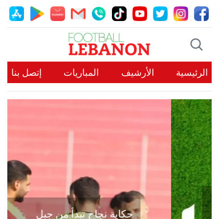
الرئيسية
الأرشيف
المباريات
إتصل بنا
حكاية نجاح تبدأ من جبل