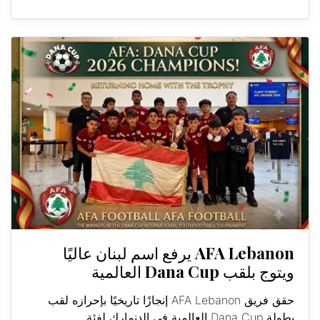
AFA Lebanon يرفع اسم لبنان عاليًا
ويتوج بلقب Dana Cup العالمية
حقق فريق AFA Lebanon إنجازًا تاريخيًا بإحرازه لقب
بطولة Dana Cup العالمية في الدنمارك لفئة...