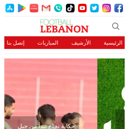
الرئيسية
الأرشيف
المباريات
إتصل بنا
حكاية نجاح تبدأ من جبل