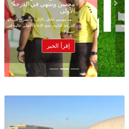
محسن وتنتهي في الدرجة
Next
Previous
الأولى
بعد موسم حافل بالإثارة والصراع في دوري
الدرجة الثانية، نجح الإخاء الأهلي عاليه في
حسم ل...
إقرأ الخبر