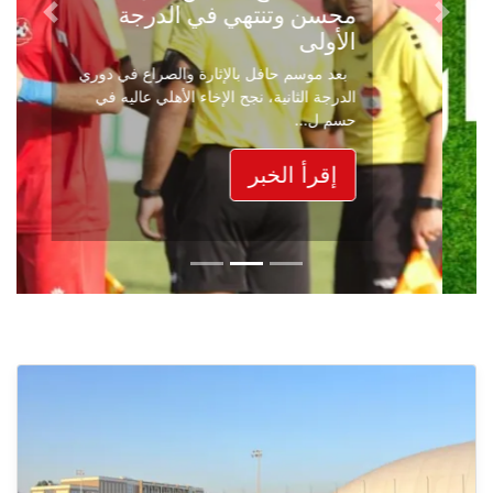
محسن وتنتهي في الدرجة
Next
Previous
الأولى
بعد موسم حافل بالإثارة والصراع في دوري
الدرجة الثانية، نجح الإخاء الأهلي عاليه في
حسم ل...
إقرأ الخبر