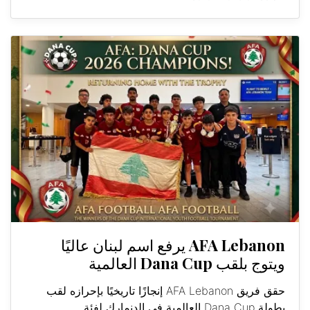
AFA Lebanon يرفع اسم لبنان عاليًا
ويتوج بلقب Dana Cup العالمية
حقق فريق AFA Lebanon إنجازًا تاريخيًا بإحرازه لقب
بطولة Dana Cup العالمية في الدنمارك لفئة...