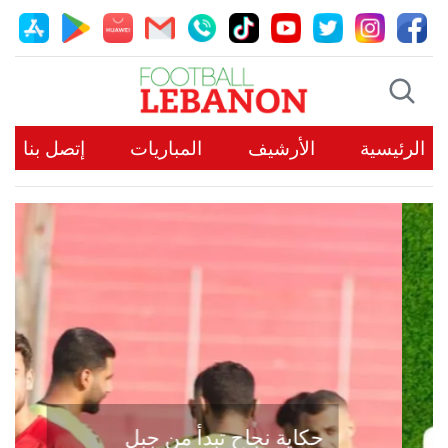
الرئيسية
الأرشيف
المباريات
إتصل بنا
حكاية نجاح تبدأ من جبل