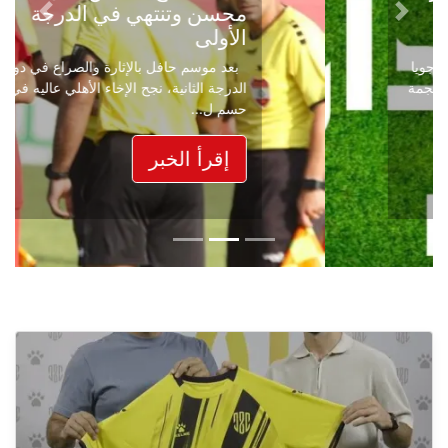
محسن وتنتهي في الدرجة
Next
Previous
الأولى
بعد موسم حافل بالإثارة والصراع في دوري
الدرجة الثانية، نجح الإخاء الأهلي عاليه في
حسم ل...
إقرأ الخبر