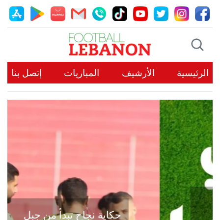
الرئيسية
الأرشيف
المباريات
إتصل بنا
حكاية نجاح تبدأ من جبل