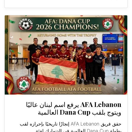
AFA Lebanon يرفع اسم لبنان عاليًا
ويتوج بلقب Dana Cup العالمية
حقق فريق AFA Lebanon إنجازًا تاريخيًا بإحرازه لقب
بطولة Dana Cup العالمية في الدنمارك لفئة...