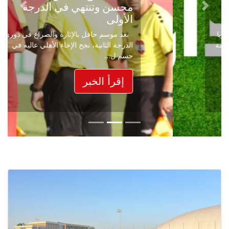
محسن وتنتهي في الدرجة
Next
Previous
الأولى
بعد موسم حافل بالإثارة والصراع في دوري
الدرجة الثانية، نجح الإخاء الأهلي عاليه في
حسم ل...
إقرأ الخبر