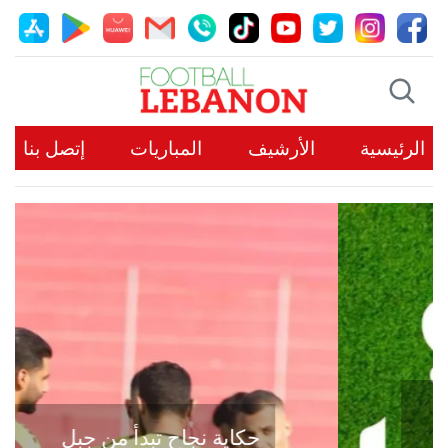
الرئيسية
الأرشيف
المباريات
إتصل بنا
حكاية نجاح تبدأ من جبل