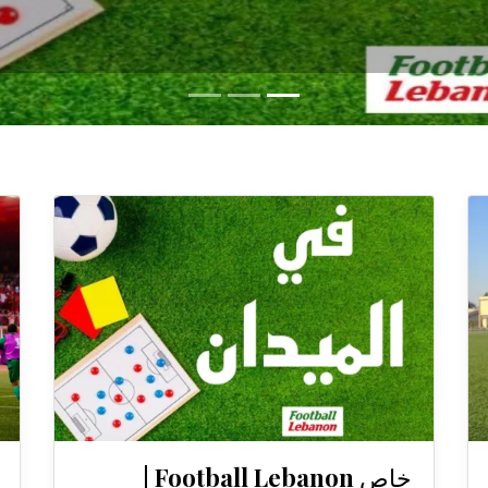
خاص Football Lebanon |