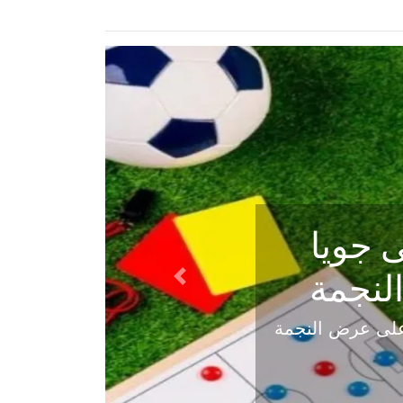
ي في
Next
هلي عاليه في