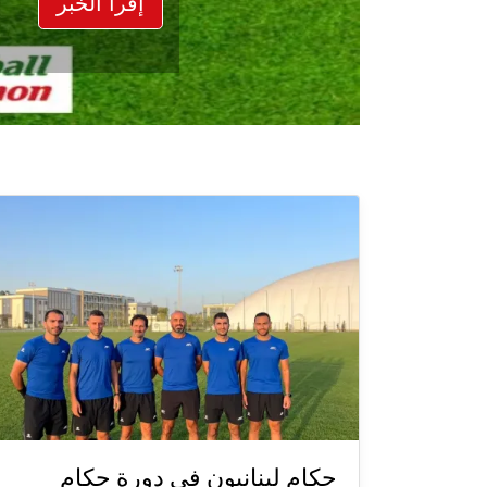
إقرأ الخبر
حكام لبنانيون في دورة حكام