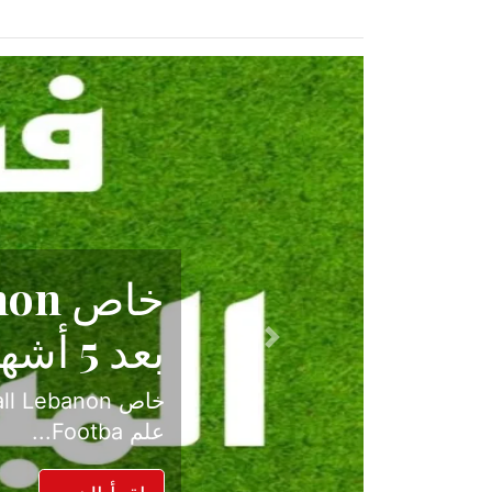
حكاية نجا
الدرجة ال
Previous
بعد موسم حافل بالإ
حسم ل...