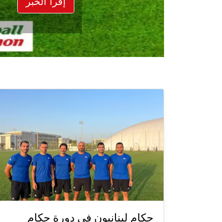
إقرأ الخبر
حكام لبنانيون في دورة حكام