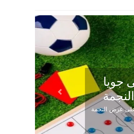
ي في
Next
هلي عاليه في