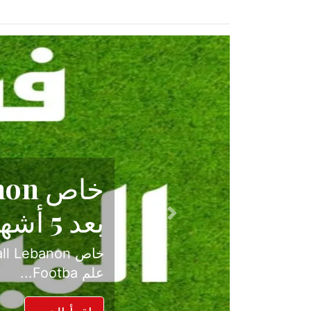
حكاية نجا
الدرجة ال
Previous
بعد موسم حافل بالإ
حسم ل...