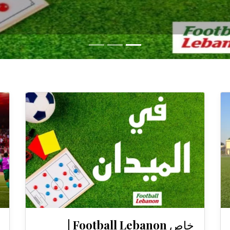
خاص Football Lebanon |