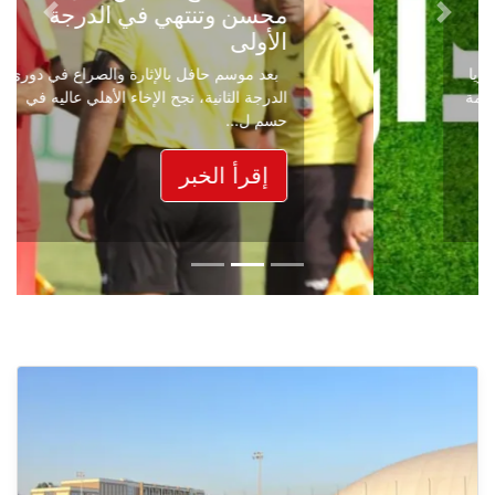
محسن وتنتهي في الدرجة
Next
Previous
الأولى
بعد موسم حافل بالإثارة والصراع في دوري
الدرجة الثانية، نجح الإخاء الأهلي عاليه في
حسم ل...
إقرأ الخبر