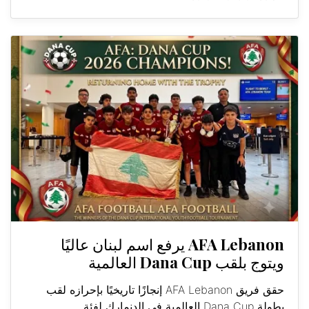
AFA Lebanon يرفع اسم لبنان عاليًا
ويتوج بلقب Dana Cup العالمية
حقق فريق AFA Lebanon إنجازًا تاريخيًا بإحرازه لقب
بطولة Dana Cup العالمية في الدنمارك لفئة...