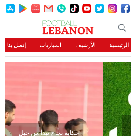
الرئيسية
الأرشيف
المباريات
إتصل بنا
حكاية نجاح تبدأ من جبل