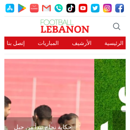
الرئيسية
الأرشيف
المباريات
إتصل بنا
حكاية نجاح تبدأ من جبل