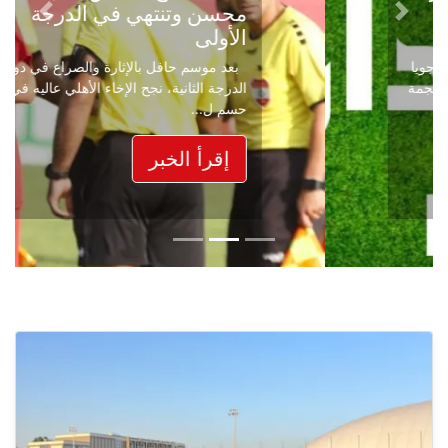
محسن وتنتهي في الدرجة
Next
Previous
الأولى
بعد موسم حافل بالإثارة والصراع في دوري
الدرجة الثانية، نجح الإخاء الأهلي عاليه في
حسم ل...
إقرأ الخبر