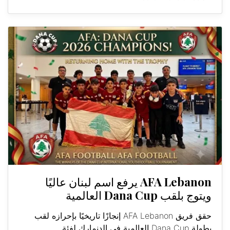
AFA Lebanon يرفع اسم لبنان عاليًا
ويتوج بلقب Dana Cup العالمية
حقق فريق AFA Lebanon إنجازًا تاريخيًا بإحرازه لقب
بطولة Dana Cup العالمية في الدنمارك لفئة...