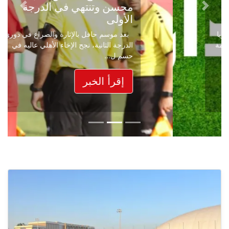
محسن وتنتهي في الدرجة
Next
Previous
الأولى
بعد موسم حافل بالإثارة والصراع في دوري
الدرجة الثانية، نجح الإخاء الأهلي عاليه في
حسم ل...
إقرأ الخبر