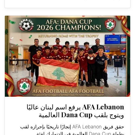
AFA Lebanon يرفع اسم لبنان عاليًا
ويتوج بلقب Dana Cup العالمية
حقق فريق AFA Lebanon إنجازًا تاريخيًا بإحرازه لقب
بطولة Dana Cup العالمية في الدنمارك لفئة...