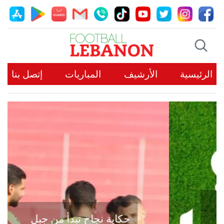
الرئيسية
الأرشيف
المباريات
إتصل بنا
حكاية نجاح تبدأ من جبل